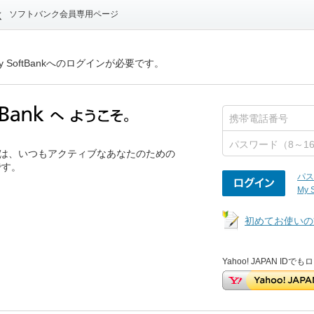
ソフトバンク会員専用ページ
 SoftBankへのログインが必要です。
ank」は、いつもアクティブなあなたのための
です。
パス
My 
初めてお使いの
Yahoo! JAPAN ID