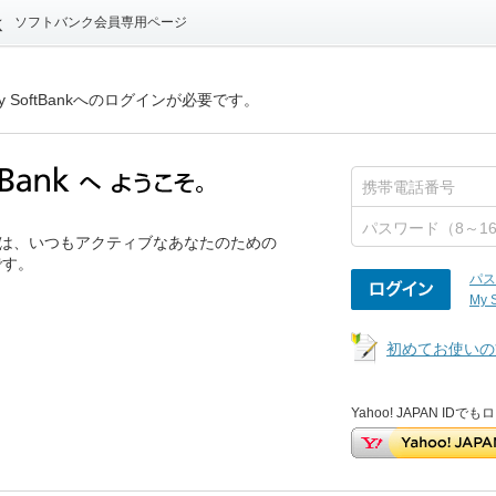
ソフトバンク会員専用ページ
 SoftBankへのログインが必要です。
ank」は、いつもアクティブなあなたのための
です。
パス
My 
初めてお使いの
Yahoo! JAPAN ID