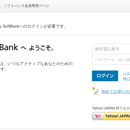
ソフトバンク会員専用ページ
 SoftBankへのログインが必要です。
ank」は、いつもアクティブなあなたのための
です。
パス
My 
初めてお使いの
Yahoo! JAPAN ID